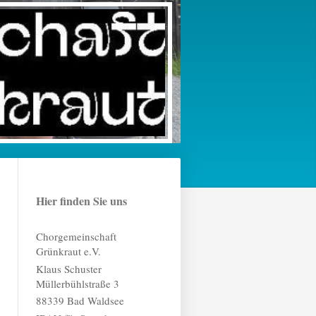
Hier finden Sie uns
Chorgemeinschaft
Grünkraut e.V.
Klaus Schuster
Müllerbühlstraße 3
88339 Bad Waldsee